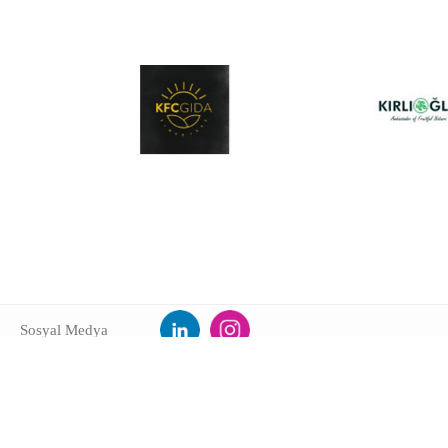
Sosyal Medya
+90 533 241 21 04
- hulya.hacioglu@ideahouseacademy.com