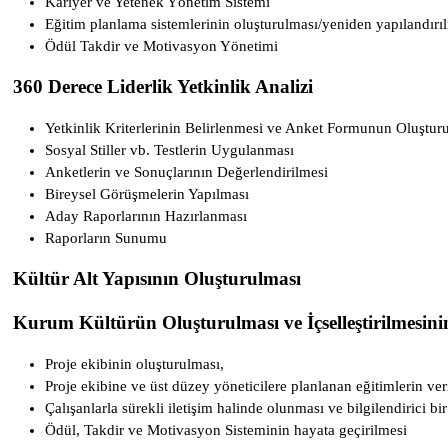
Kariyer ve Yetenek Yönetim Sistemi
Eğitim planlama sistemlerinin oluşturulması/yeniden yapılandırıl
Ödül Takdir ve Motivasyon Yönetimi
360 Derece Liderlik Yetkinlik Analizi
Yetkinlik Kriterlerinin Belirlenmesi ve Anket Formunun Oluştur
Sosyal Stiller vb. Testlerin Uygulanması
Anketlerin ve Sonuçlarının Değerlendirilmesi
Bireysel Görüşmelerin Yapılması
Aday Raporlarının Hazırlanması
Raporların Sunumu
Kültür Alt Yapısının Oluşturulması
Kurum Kültürün Oluşturulması ve İçselleştirilmesin
Proje ekibinin oluşturulması,
Proje ekibine ve üst düzey yöneticilere planlanan eğitimlerin ver
Çalışanlarla sürekli iletişim halinde olunması ve bilgilendirici bi
Ödül, Takdir ve Motivasyon Sisteminin hayata geçirilmesi