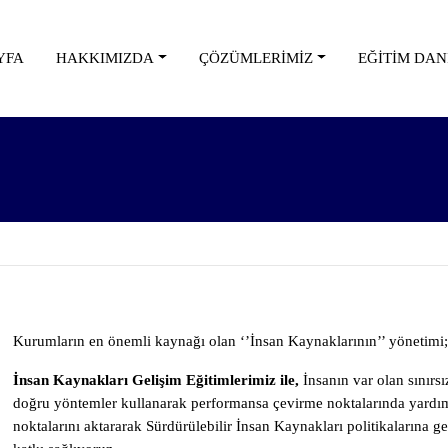
YFA
HAKKIMIZDA
ÇÖZÜMLERİMİZ
EĞİTİM DA
Kurumların en önemli kaynağı olan ‘’İnsan Kaynaklarının’’ yönetimi; ve
İnsan Kaynakları Gelişim Eğitimlerimiz ile,
İnsanın var olan sınırs
doğru yöntemler kullanarak performansa çevirme noktalarında yardım
noktalarını aktararak Sürdürülebilir İnsan Kaynakları politikalarına g