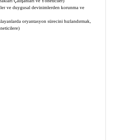
kları Çalışanları ve Yöneticiler)
imler ve duygusal devinimlerden korunma ve
layanlarda oryantasyon sürecini hızlandırmak,
neticilere)