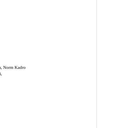
ası, Norm Kadro
i,