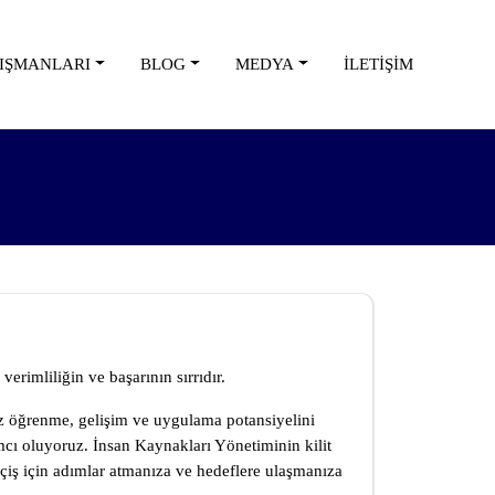
NIŞMANLARI
BLOG
MEDYA
İLETİŞİM
rimliliğin ve başarının sırrıdır.
ız öğrenme, gelişim ve uygulama potansiyelini
cı oluyoruz. İnsan Kaynakları Yönetiminin kilit
eçiş için adımlar atmanıza ve hedeflere ulaşmanıza