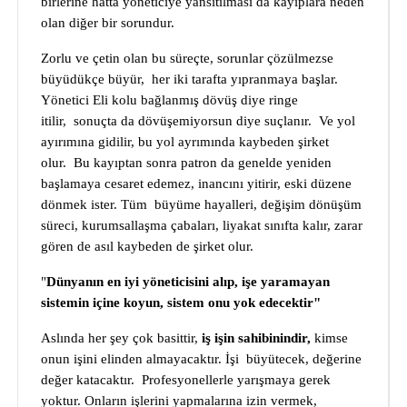
birlerine hatta yöneticiye yansıtılması da kayıplara neden
olan diğer bir sorundur.
Zorlu ve çetin olan bu süreçte, sorunlar çözülmezse
büyüdükçe büyür, her iki tarafta yıpranmaya başlar.
Yönetici Eli kolu bağlanmış dövüş diye ringe
itilir, sonuçta da dövüşemiyorsun diye suçlanır. Ve yol
ayırımına gidilir, bu yol ayrımında kaybeden şirket
olur. Bu kayıptan sonra patron da genelde yeniden
başlamaya cesaret edemez, inancını yitirir, eski düzene
dönmek ister. Tüm büyüme hayalleri, değişim dönüşüm
süreci, kurumsallaşma çabaları, liyakat sınıfta kalır, zarar
gören de asıl kaybeden de şirket olur.
"
Dünyanın en iyi yöneticisini alıp, işe yaramayan
sistemin içine koyun, sistem onu yok edecektir"
Aslında her şey çok basittir,
iş işin sahibinindir,
kimse
onun işini elinden almayacaktır. İşi büyütecek, değerine
değer katacaktır. Profesyonellerle yarışmaya gerek
yoktur. Onların işlerini yapmalarına izin vermek,